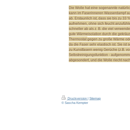
Die Wolle hat eine sogenannte natürli
kann im Faserinneren Wasserdampf au
ab. Erstaunlich ist, dass sie bis zu 3
aufnehmen, ohne sich feucht anzufühlen
schneller ab als z. B. die viel verwend
gute Wärmeisolation durch die gekräus
Thermostat
gegen zu große Wärme oder
da die Faser sehr elastisch ist. Sie is
zu Kunstfasern wenig Gerüche (z.B. von
Selbstreinigungsfunktion - aufgenomm
abgesondert, und die Wolle riecht nach 
Druckversion
|
Sitemap
© Sascha Kempter